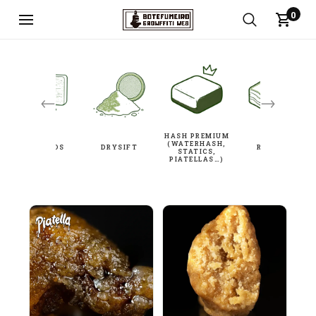
0
←
→