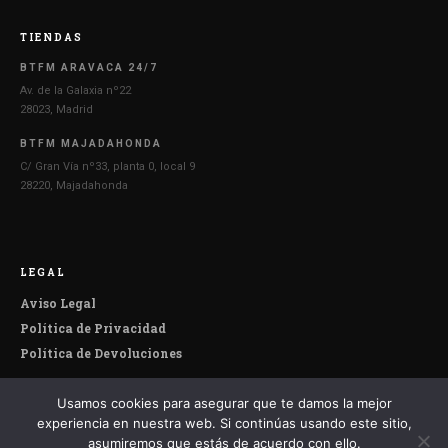
TIENDAS
BTFM ARAVACA 24/7
Av. de la Galaxia nº22
28023, Madrid
BTFM MAJADAHONDA
C/ Gran Vía nº33, planta 0, local 9
28220, Majadahonda
LEGAL
Aviso Legal
Política de Privacidad
Política de Devoluciones
Usamos cookies para asegurar que te damos la mejor
© 2026 Botefumeiro. Todos los derechos reservados.
experiencia en nuestra web. Si continúas usando este sitio,
asumiremos que estás de acuerdo con ello.