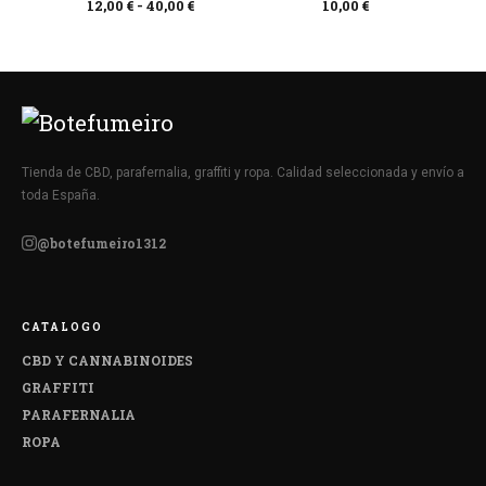
12,00
€
-
40,00
€
10,00
€
Tienda de CBD, parafernalia, graffiti y ropa. Calidad seleccionada y envío a
toda España.
@botefumeiro1312
CATALOGO
CBD Y CANNABINOIDES
GRAFFITI
PARAFERNALIA
ROPA