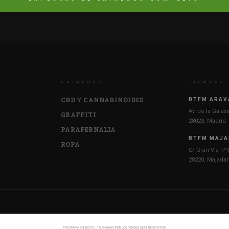
CATALOGO
TIENDAS
CBD Y CANNABINOIDES
BTFM ARAV
Av. de la Galax
GRAFFITI
28023, Madrid
PARAFERNALIA
BTFM MAJ
ROPA
C/ Gran Vía nº3
28220, Majada