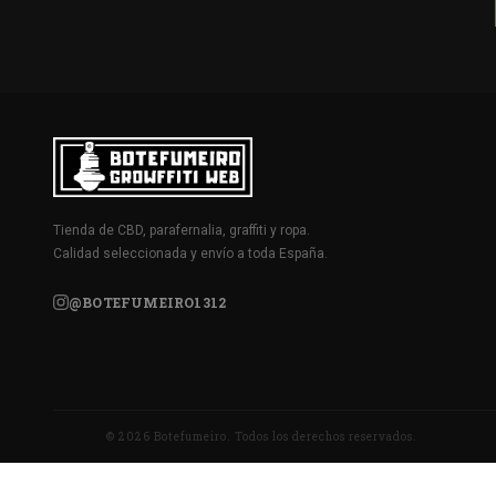
Tienda de CBD, parafernalia, graffiti y ropa.
Calidad seleccionada y envío a toda España.
@BOTEFUMEIRO1312
© 2026 Botefumeiro. Todos los derechos reservados.