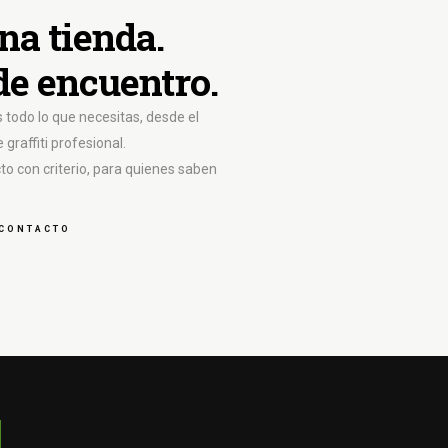
na tienda.
de encuentro.
todo lo que necesitas, desde el
graffiti profesional.
o con criterio, para quienes saben
CONTACTO