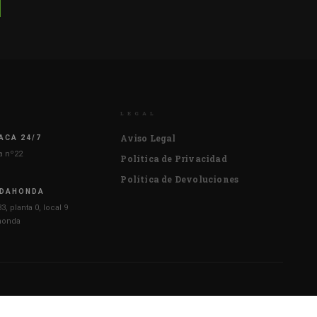
LEGAL
Aviso Legal
ACA 24/7
ia nº22
Política de Privacidad
Política de Devoluciones
ADAHONDA
3, planta 0, local 9
honda