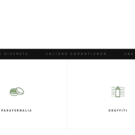
SCRETO
·
CALIDAD GARANTIZADA
·
CBD PR
PARAFERNALIA
GRAFFITI