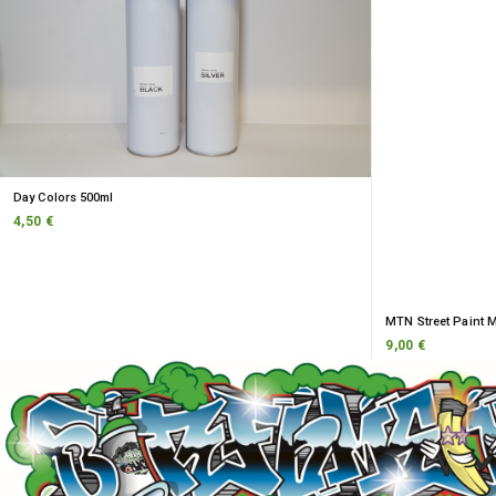
Day Colors 500ml
4,50 €
MTN Street Paint 
9,00 €