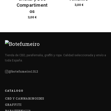
Compartiment
3,00
€
os
3,00
€
Tienda de CBD, parafernalia, graffiti y ropa. Calidad seleccionada y envío a
toda España.
@botefumeiro1312
CATALOGO
CBD Y CANNABINOIDES
GRAFFITI
PARAFERNALIA