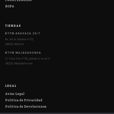
ROPA
TIENDAS
BTFM ARAVACA 24/7
Av. de la Galaxia nº22
28023, Madrid
BTFM MAJADAHONDA
C/ Gran Vía nº33, planta 0, local 9
28220, Majadahonda
LEGAL
Aviso Legal
Política de Privacidad
Política de Devoluciones