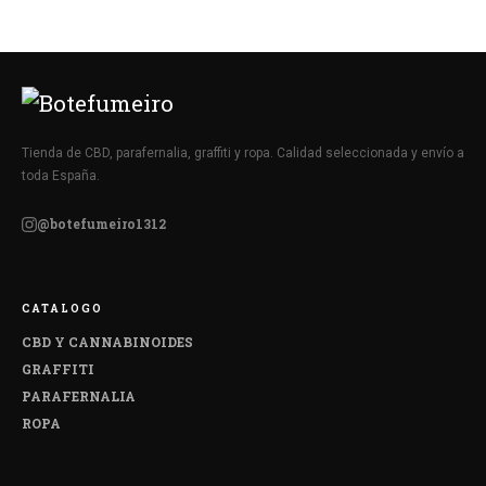
Tienda de CBD, parafernalia, graffiti y ropa. Calidad seleccionada y envío a
toda España.
@botefumeiro1312
CATALOGO
CBD Y CANNABINOIDES
GRAFFITI
PARAFERNALIA
ROPA