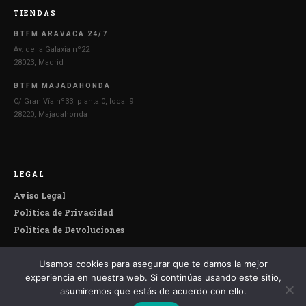
TIENDAS
BTFM ARAVACA 24/7
Av. de la Galaxia nº22
28023, Madrid
BTFM MAJADAHONDA
C/ Gran Vía nº33, planta 0, local 9
28220, Majadahonda
LEGAL
Aviso Legal
Política de Privacidad
Política de Devoluciones
Usamos cookies para asegurar que te damos la mejor
© 2026 Botefumeiro. Todos los derechos reservados.
experiencia en nuestra web. Si continúas usando este sitio,
asumiremos que estás de acuerdo con ello.