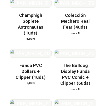
Champhigh
Colección
Soplete
Mechero Real
Astronautas
Fear (4uds)
(1uds)
1,00
€
5,00
€
Funda PVC
The Bulldog
Dollars +
Display Funda
Clipper (1uds)
PVC Comic +
Clipper (6uds)
1,00
€
1,00
€