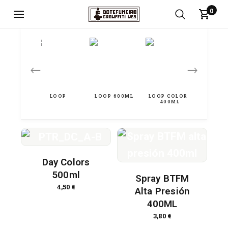
0
←
→
Day Colors
500ml
Spray BTFM
4,50
€
Alta Presión
400ML
3,80
€