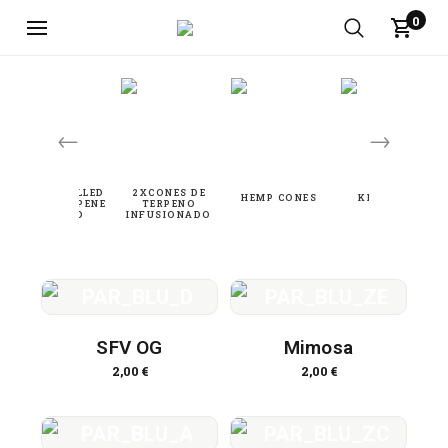
0
←
→
SFV OG
Mimosa
2,00
€
2,00
€