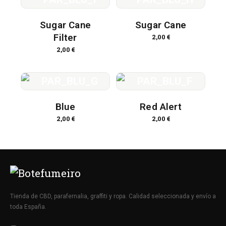
Sugar Cane
Sugar Cane
Filter
2,00
€
2,00
€
Blue
Red Alert
2,00
€
2,00
€
Tienda de CBD, parafernalia, graffiti y ropa. Calidad seleccionada y envío a
toda España.