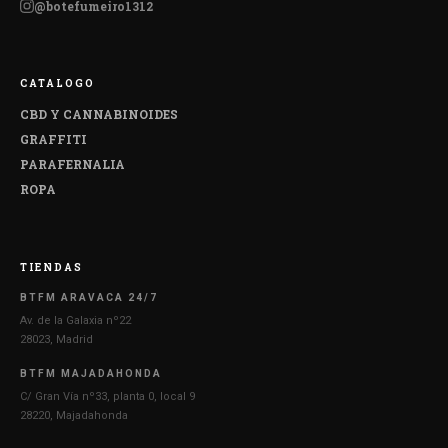
@botefumeiro1312
CATALOGO
CBD Y CANNABINOIDES
GRAFFITI
PARAFERNALIA
ROPA
TIENDAS
BTFM ARAVACA 24/7
Av. de la Galaxia nº22
28023, Madrid
BTFM MAJADAHONDA
C/ Gran Vía nº33, planta 0, local 9
28220, Majadahonda