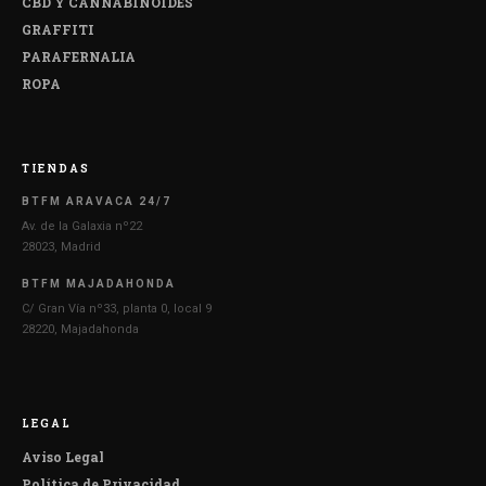
CBD Y CANNABINOIDES
GRAFFITI
PARAFERNALIA
ROPA
TIENDAS
BTFM ARAVACA 24/7
Av. de la Galaxia nº22
28023, Madrid
BTFM MAJADAHONDA
C/ Gran Vía nº33, planta 0, local 9
28220, Majadahonda
LEGAL
Aviso Legal
Política de Privacidad