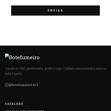
Tienda de CBD, parafernalia, graffiti y ropa. Calidad seleccionada y envío a
toda España.
@botefumeiro1312
CATALOGO