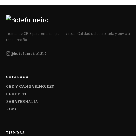
Tienda de CBD, parafernalia, graffiti y ropa. Calidad seleccionada y envío a
toda España.
@botefumeiro1312
CATALOGO
CBD Y CANNABINOIDES
GRAFFITI
PARAFERNALIA
ROPA
TIENDAS