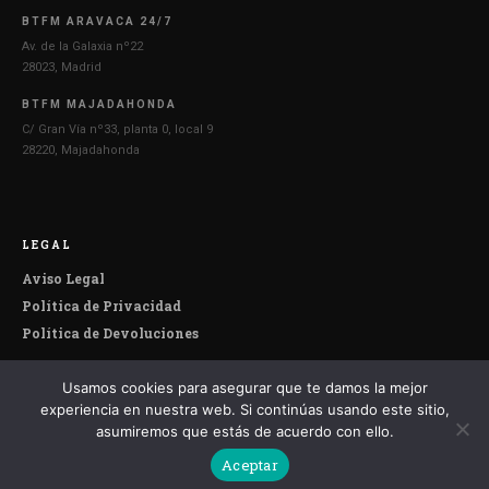
BTFM ARAVACA 24/7
Av. de la Galaxia nº22
28023, Madrid
BTFM MAJADAHONDA
C/ Gran Vía nº33, planta 0, local 9
28220, Majadahonda
LEGAL
Aviso Legal
Política de Privacidad
Política de Devoluciones
Usamos cookies para asegurar que te damos la mejor
© 2026 Botefumeiro. Todos los derechos reservados.
experiencia en nuestra web. Si continúas usando este sitio,
asumiremos que estás de acuerdo con ello.
Aceptar
Español