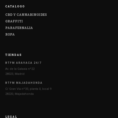
CATALOGO
CBD Y CANNABINOIDES
GRAFFITI
PARAFERNALIA
ROPA
TIENDAS
BTFM ARAVACA 24/7
Av. de la Galaxia nº22
28023, Madrid
BTFM MAJADAHONDA
C/ Gran Vía nº33, planta 0, local 9
28220, Majadahonda
LEGAL