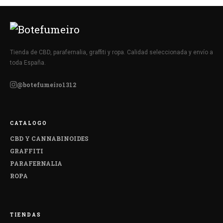
Tienda de CBD, parafernalia, graffiti y ropa. Calidad seleccionada y envío a
toda España.
@botefumeiro1312
CATALOGO
CBD Y CANNABINOIDES
GRAFFITI
PARAFERNALIA
ROPA
TIENDAS