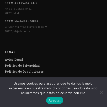
BTFM ARAVACA 24/7
Av. de la Galaxia nº22
28023, Madrid
BTFM MAJADAHONDA
C/ Gran Vía nº33, planta 0, local 9
28220, Majadahonda
LEGAL
Aviso Legal
Política de Privacidad
Política de Devoluciones
Usamos cookies para asegurar que te damos la mejor
© 2026 Botefumeiro. Todos los derechos reservados.
experiencia en nuestra web. Si continúas usando este sitio,
asumiremos que estás de acuerdo con ello.
Aceptar
Español