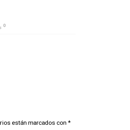
0
S
”
rios están marcados con
*