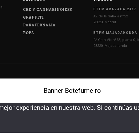
 a
CBD Y CANNABINOIDES
BTFM ARAVACA 24/7
Av. de la Galaxia nº22
GRAFFITI
28023, Madrid
PARAFERNALIA
ROPA
BTFM MAJADAHONDA
C/ Gran Vía nº33, planta 0, l
28220, Majadahonda
ejor experiencia en nuestra web. Si continúas u