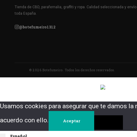
Tienda de CBD, parafernalia, graffiti y ropa. Calidad seleccionada y envío
toda España.
@botefumeiro1312
© 2026 Botefumeiro. Todos los derechos reservados.
Usamos cookies para asegurar que te damos la m
acuerdo con ello.
Aceptar
Español