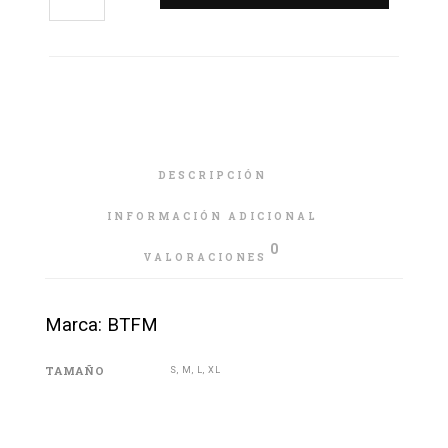
DESCRIPCIÓN
INFORMACIÓN ADICIONAL
0
VALORACIONES
Marca: BTFM
TAMAÑO
S, M, L, XL