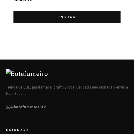
Tienda de CBD, parafernalia, graffiti y ropa. Calidad seleccionada y envío a
toda España.
@botefumeiro1312
CATALOGO