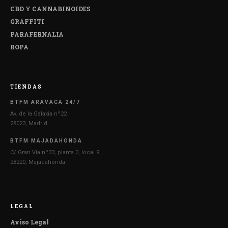
CBD Y CANNABINOIDES
GRAFFITI
PARAFERNALIA
ROPA
TIENDAS
BTFM ARAVACA 24/7
Av. de la Galaxia nº22
28023, Madrid
BTFM MAJADAHONDA
C/ Gran Vía nº33, planta 0, local 9
28220, Majadahonda
LEGAL
Aviso Legal