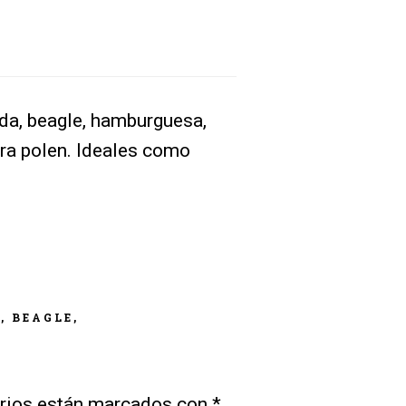
da, beagle, hamburguesa,
ara polen. Ideales como
, BEAGLE,
rios están marcados con
*