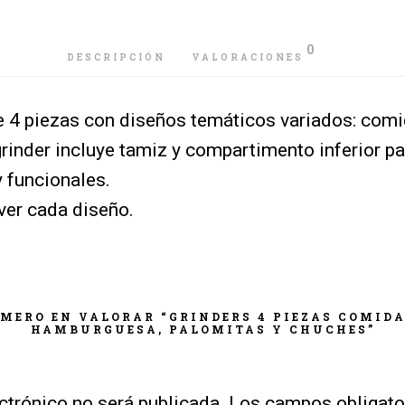
0
DESCRIPCIÓN
VALORACIONES
e 4 piezas con diseños temáticos variados: comi
rinder incluye tamiz y compartimento inferior p
 funcionales.
ver cada diseño.
IMERO EN VALORAR “GRINDERS 4 PIEZAS COMIDA
HAMBURGUESA, PALOMITAS Y CHUCHES”
ctrónico no será publicada.
Los campos obligato