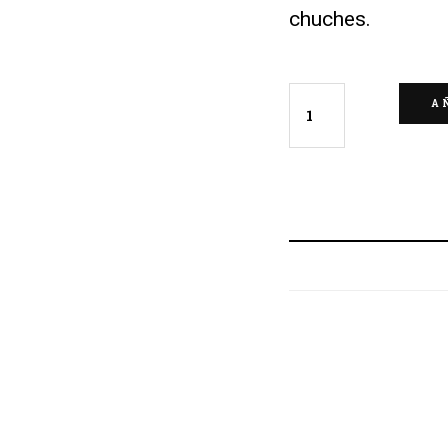
chuches.
A