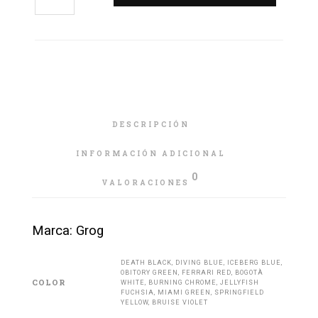
DESCRIPCIÓN
INFORMACIÓN ADICIONAL
0
VALORACIONES
Marca: Grog
DEATH BLACK, DIVING BLUE, ICEBERG BLUE,
OBITORY GREEN, FERRARI RED, BOGOTÀ
COLOR
WHITE, BURNING CHROME, JELLYFISH
FUCHSIA, MIAMI GREEN, SPRINGFIELD
YELLOW, BRUISE VIOLET