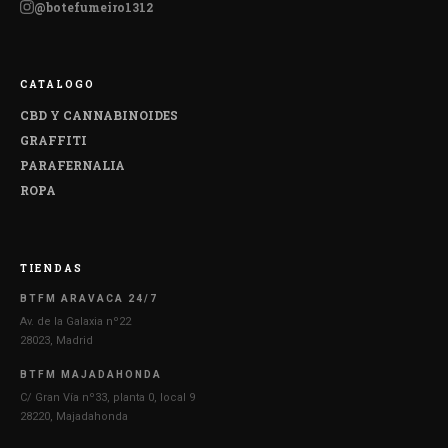
@botefumeiro1312
CATALOGO
CBD Y CANNABINOIDES
GRAFFITI
PARAFERNALIA
ROPA
TIENDAS
BTFM ARAVACA 24/7
Av. de la Galaxia nº22
28023, Madrid
BTFM MAJADAHONDA
C/ Gran Vía nº33, planta 0, local 9
28220, Majadahonda