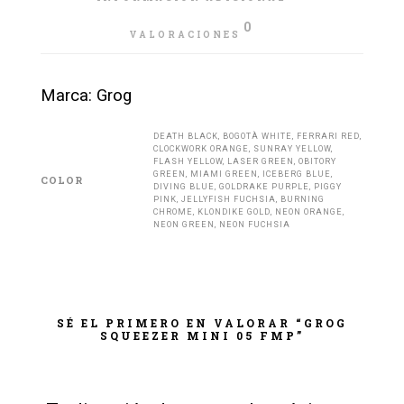
0
VALORACIONES
Marca: Grog
DEATH BLACK, BOGOTÀ WHITE, FERRARI RED,
CLOCKWORK ORANGE, SUNRAY YELLOW,
FLASH YELLOW, LASER GREEN, OBITORY
GREEN, MIAMI GREEN, ICEBERG BLUE,
COLOR
DIVING BLUE, GOLDRAKE PURPLE, PIGGY
PINK, JELLYFISH FUCHSIA, BURNING
CHROME, KLONDIKE GOLD, NEON ORANGE,
NEON GREEN, NEON FUCHSIA
SÉ EL PRIMERO EN VALORAR “GROG
SQUEEZER MINI 05 FMP”