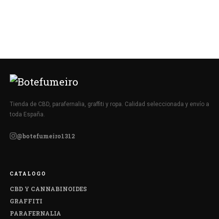
Tienda de CBD, parafernalia, graffiti y ropa. Calidad seleccionada y envío a
toda España.
@botefumeiro1312
CATALOGO
CBD Y CANNABINOIDES
GRAFFITI
PARAFERNALIA