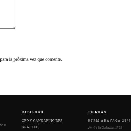
 para la próxima vez que comente.
CATALOGO
TIENDAS
CBD Y CANNABINOIDES
BTFM ARAVACA 24/7
ío a
GRAFFITI
Av. de la Galaxia nº22