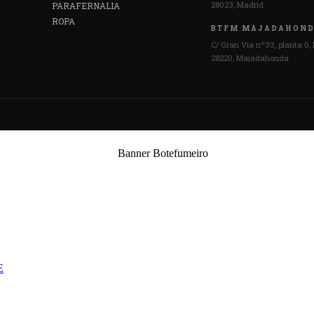
28023, Madrid
PARAFERNALIA
ROPA
BTFM MAJADAHON
C/ Gran Vía nº33, planta 0, 
28220, Majadahonda
E