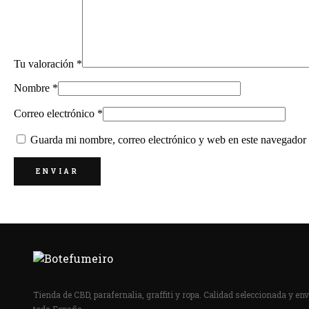
Tu valoración
*
Nombre
*
Correo electrónico
*
Guarda mi nombre, correo electrónico y web en este navegador
Tienda de CBD, parafernalia, graffiti y ropa. Calidad seleccionada y env
toda España.