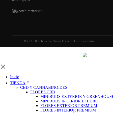
@botefumeiro1312
© 2026 Botefumeiro. Todos los derechos reservados.
Inicio
TIENDA
CBD Y CANNABINOIDES
FLORES CBD
MINIBUDS EXTERIOR Y GREENHOUS
MINIBUDS INTERIOR E HIDRO
FLORES EXTERIOR PREMIUM
FLORES INTERIOR PREMIUM