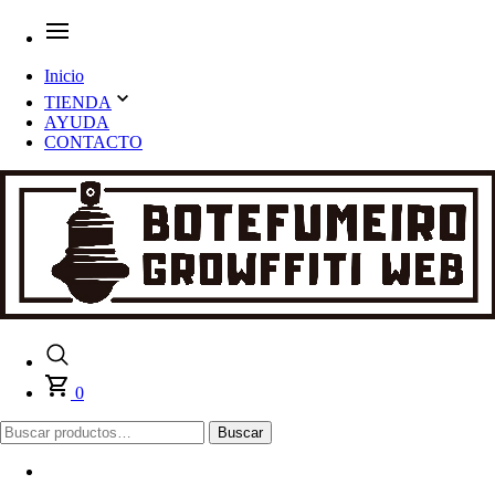
Inicio
TIENDA
AYUDA
CONTACTO
0
Buscar
Buscar
por: