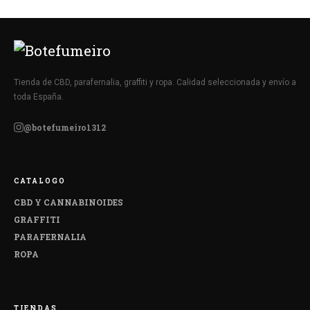
Tienda de CBD, parafernalia, graffiti y ropa. Calidad seleccionada y envío a
toda España.
@botefumeiro1312
CATALOGO
CBD Y CANNABINOIDES
GRAFFITI
PARAFERNALIA
ROPA
TIENDAS