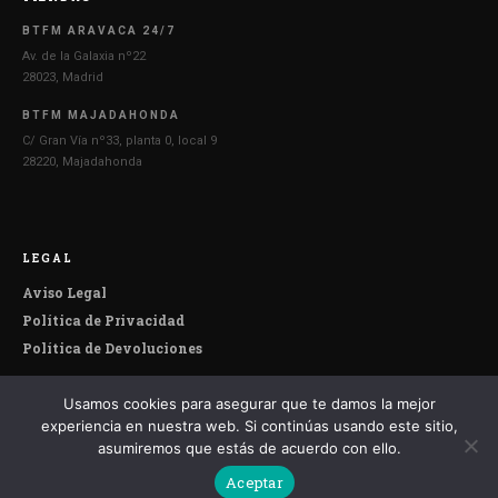
BTFM ARAVACA 24/7
Av. de la Galaxia nº22
28023, Madrid
BTFM MAJADAHONDA
C/ Gran Vía nº33, planta 0, local 9
28220, Majadahonda
LEGAL
Aviso Legal
Política de Privacidad
Política de Devoluciones
Usamos cookies para asegurar que te damos la mejor
© 2026 Botefumeiro. Todos los derechos reservados.
experiencia en nuestra web. Si continúas usando este sitio,
asumiremos que estás de acuerdo con ello.
Aceptar
Español