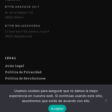
BTFM ARAVACA 24/7
Av. de la Galaxia nº22
28023, Madrid
BTFM MAJADAHONDA
C/ Gran Vía nº33, planta 0, local 9
28220, Majadahonda
LEGAL
Aviso Legal
Política de Privacidad
Política de Devoluciones
Usamos cookies para asegurar que te damos la mejor
© 2026 Botefumeiro. Todos los derechos reservados.
experiencia en nuestra web. Si continúas usando este sitio,
asumiremos que estás de acuerdo con ello.
Aceptar
Español