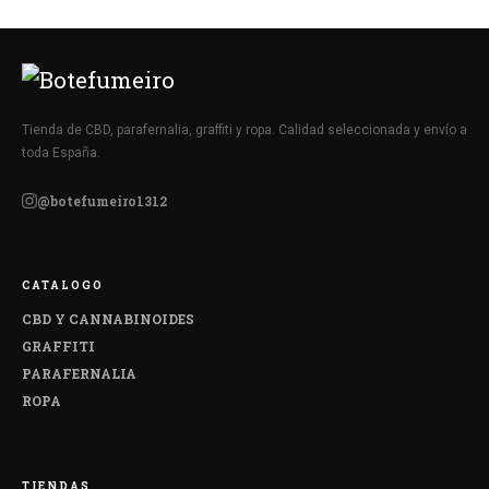
Tienda de CBD, parafernalia, graffiti y ropa. Calidad seleccionada y envío a
toda España.
@botefumeiro1312
CATALOGO
CBD Y CANNABINOIDES
GRAFFITI
PARAFERNALIA
ROPA
TIENDAS