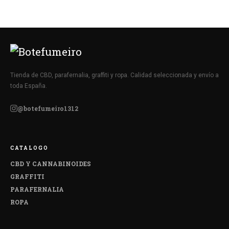
Tienda de CBD, parafernalia, graffiti y ropa. Calidad seleccionada y envío a
toda España.
@botefumeiro1312
CATALOGO
CBD Y CANNABINOIDES
GRAFFITI
PARAFERNALIA
ROPA