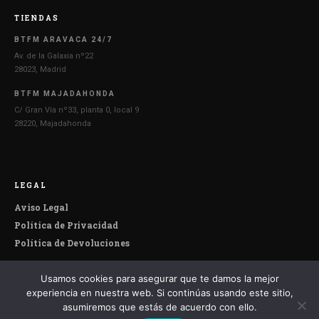
TIENDAS
BTFM ARAVACA 24/7
Av. de la Galaxia nº22
28023, Madrid
BTFM MAJADAHONDA
C/ Gran Vía nº33, planta 0, local 9
28220, Majadahonda
LEGAL
Aviso Legal
Política de Privacidad
Política de Devoluciones
Usamos cookies para asegurar que te damos la mejor
© 2026 Botefumeiro. Todos los derechos reservados.
experiencia en nuestra web. Si continúas usando este sitio,
asumiremos que estás de acuerdo con ello.