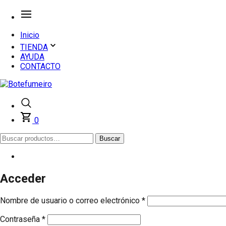
Inicio
TIENDA
AYUDA
CONTACTO
0
Buscar
Buscar
por:
Acceder
Obligatorio
Nombre de usuario o correo electrónico
*
Obligatorio
Contraseña
*