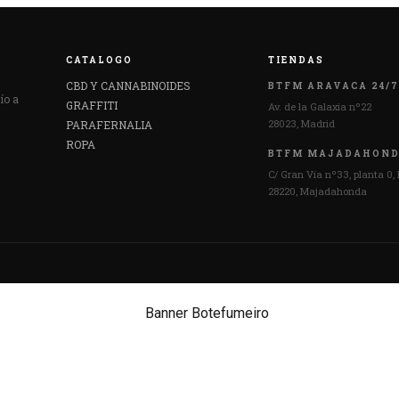
CATALOGO
TIENDAS
CBD Y CANNABINOIDES
BTFM ARAVACA 24/7
ío a
GRAFFITI
Av. de la Galaxia nº22
28023, Madrid
PARAFERNALIA
ROPA
BTFM MAJADAHON
C/ Gran Vía nº33, planta 0, 
28220, Majadahonda