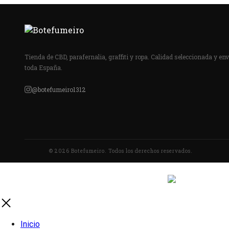
Tienda de CBD, parafernalia, graffiti y ropa. Calidad seleccionada y env
toda España.
@botefumeiro1312
© 2026 Botefumeiro. Todos los derechos reservados.
Inicio