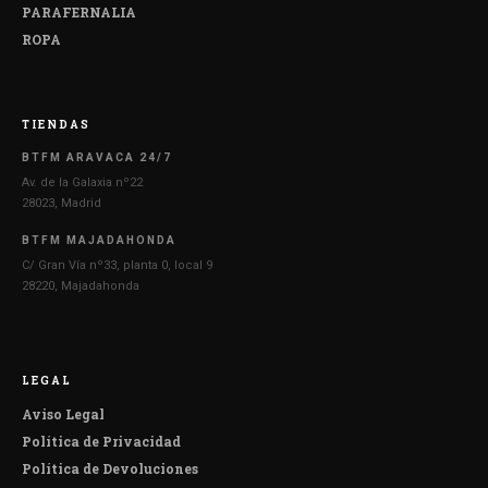
PARAFERNALIA
ROPA
TIENDAS
BTFM ARAVACA 24/7
Av. de la Galaxia nº22
28023, Madrid
BTFM MAJADAHONDA
C/ Gran Vía nº33, planta 0, local 9
28220, Majadahonda
LEGAL
Aviso Legal
Política de Privacidad
Política de Devoluciones