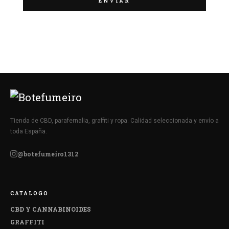
Tienda de CBD, parafernalia, graffiti y ropa. Calidad seleccionada y envío a
toda España.
@botefumeiro1312
CATALOGO
CBD Y CANNABINOIDES
GRAFFITI