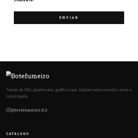
Tienda de CBD, parafernalia, graffiti y ropa. Calidad seleccionada y envío a
toda España.
@botefumeiro1312
CATALOGO