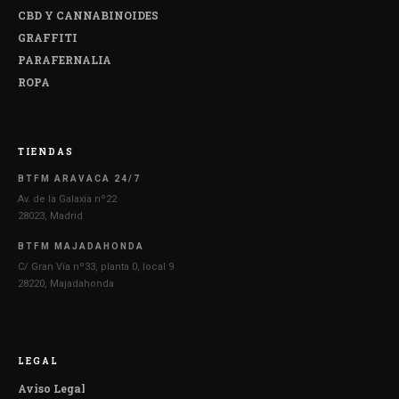
CBD Y CANNABINOIDES
GRAFFITI
PARAFERNALIA
ROPA
TIENDAS
BTFM ARAVACA 24/7
Av. de la Galaxia nº22
28023, Madrid
BTFM MAJADAHONDA
C/ Gran Vía nº33, planta 0, local 9
28220, Majadahonda
LEGAL
Aviso Legal