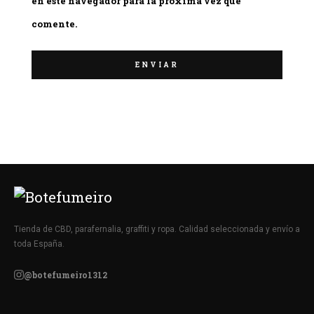
en este navegador para la próxima vez que
comente.
Tienda de CBD, parafernalia, graffiti y ropa. Calidad seleccionada y envío a
toda España.
@botefumeiro1312