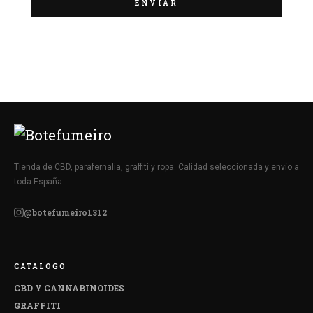
Tienda de CBD, parafernalia, graffiti y ropa. Calidad seleccionada y envío a
toda España.
@botefumeiro1312
CATALOGO
CBD Y CANNABINOIDES
GRAFFITI