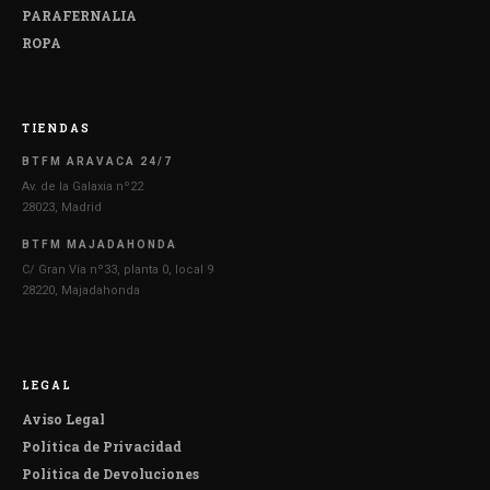
PARAFERNALIA
ROPA
TIENDAS
BTFM ARAVACA 24/7
Av. de la Galaxia nº22
28023, Madrid
BTFM MAJADAHONDA
C/ Gran Vía nº33, planta 0, local 9
28220, Majadahonda
LEGAL
Aviso Legal
Política de Privacidad
Política de Devoluciones