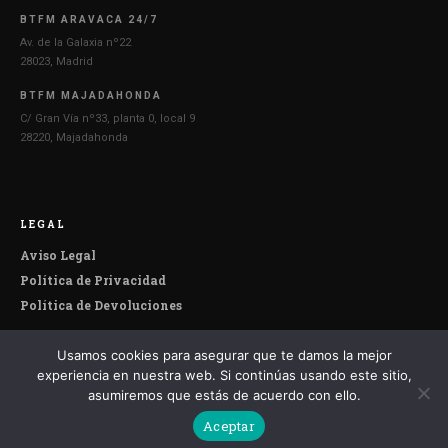
BTFM ARAVACA 24/7
Av. de la Galaxia nº22
28023, Madrid
BTFM MAJADAHONDA
C/ Gran Vía nº33, planta 0, local 9
28220, Majadahonda
LEGAL
Aviso Legal
Política de Privacidad
Política de Devoluciones
Usamos cookies para asegurar que te damos la mejor
© 2026 Botefumeiro. Todos los derechos reservados.
experiencia en nuestra web. Si continúas usando este sitio,
asumiremos que estás de acuerdo con ello.
Aceptar
Español