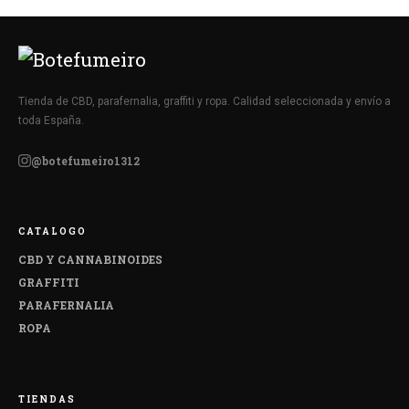
Tienda de CBD, parafernalia, graffiti y ropa. Calidad seleccionada y envío a
toda España.
@botefumeiro1312
CATALOGO
CBD Y CANNABINOIDES
GRAFFITI
PARAFERNALIA
ROPA
TIENDAS