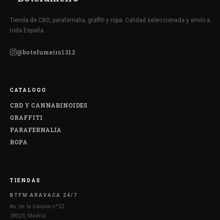
Tienda de CBD, parafernalia, graffiti y ropa. Calidad seleccionada y envío a
toda España.
@botefumeiro1312
CATALOGO
CBD Y CANNABINOIDES
GRAFFITI
PARAFERNALIA
ROPA
TIENDAS
BTFM ARAVACA 24/7
Av. de la Galaxia nº22
28023, Madrid