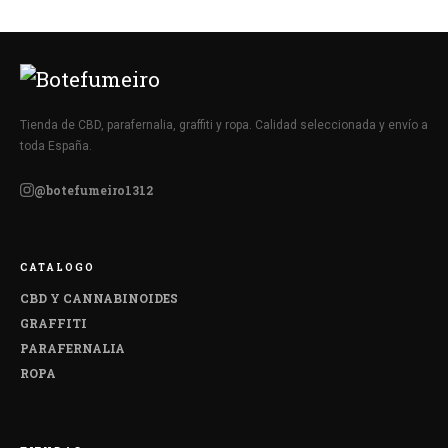
Tienda de CBD, parafernalia, graffiti y ropa. Calidad seleccionada y envío a
toda España.
@botefumeiro1312
CATALOGO
CBD Y CANNABINOIDES
GRAFFITI
PARAFERNALIA
ROPA