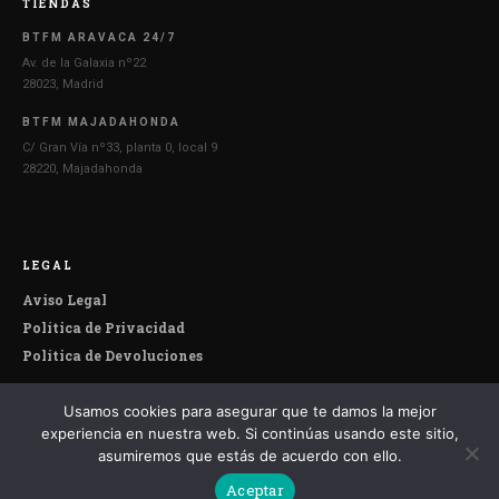
TIENDAS
BTFM ARAVACA 24/7
Av. de la Galaxia nº22
28023, Madrid
BTFM MAJADAHONDA
C/ Gran Vía nº33, planta 0, local 9
28220, Majadahonda
LEGAL
Aviso Legal
Política de Privacidad
Política de Devoluciones
Usamos cookies para asegurar que te damos la mejor
© 2026 Botefumeiro. Todos los derechos reservados.
experiencia en nuestra web. Si continúas usando este sitio,
asumiremos que estás de acuerdo con ello.
Aceptar