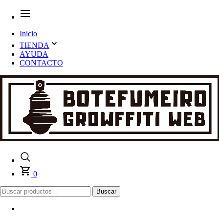
Inicio
TIENDA
AYUDA
CONTACTO
0
Buscar
Buscar
por: