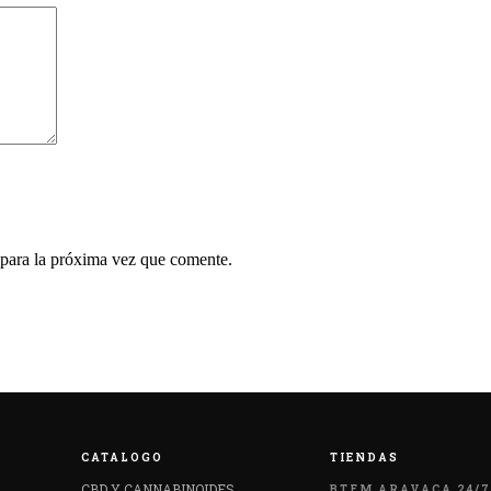
 para la próxima vez que comente.
CATALOGO
TIENDAS
CBD Y CANNABINOIDES
BTFM ARAVACA 24/7