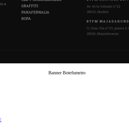
ío a
GRAFFITI
Av. de la Galaxia nº22
28023, Madrid
PARAFERNALIA
ROPA
BTFM MAJADAHON
C/ Gran Vía nº33, planta 0, 
28220, Majadahonda
E