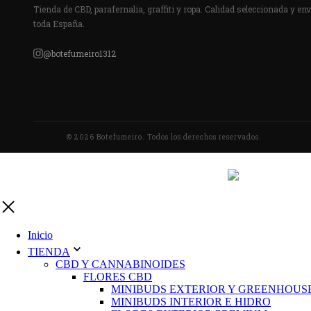
Tienda de CBD, parafernalia, graffiti y ropa. Calidad seleccionada y env
toda España.
@botefumeiro1312
© 2026 Botefumeiro. Todos los derechos reservados.
Inicio
TIENDA
CBD Y CANNABINOIDES
FLORES CBD
MINIBUDS EXTERIOR Y GREENHOUS
MINIBUDS INTERIOR E HIDRO