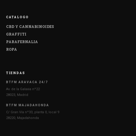
CATALOGO
CBD Y CANNABINOIDES
GRAFFITI
PARAFERNALIA
ROPA
TIENDAS
BTFM ARAVACA 24/7
Av. de la Galaxia nº22
28023, Madrid
BTFM MAJADAHONDA
C/ Gran Vía nº33, planta 0, local 9
28220, Majadahonda