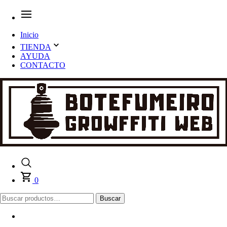
Inicio
TIENDA
AYUDA
CONTACTO
0
Buscar
Buscar
por: