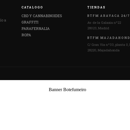
CATALOGO
TIENDAS
CBD Y CANNABINOIDES
BTFM ARAVACA 24/7
ío a
GRAFFITI
Av. de la Galaxia nº22
28023, Madrid
PARAFERNALIA
ROPA
BTFM MAJADAHON
C/ Gran Vía nº33, planta 0, 
28220, Majadahonda