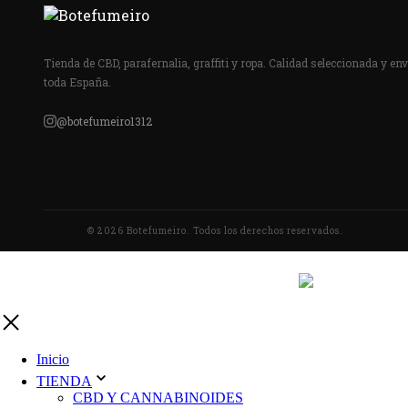
Tienda de CBD, parafernalia, graffiti y ropa. Calidad seleccionada y env
toda España.
@botefumeiro1312
© 2026 Botefumeiro. Todos los derechos reservados.
Inicio
TIENDA
CBD Y CANNABINOIDES