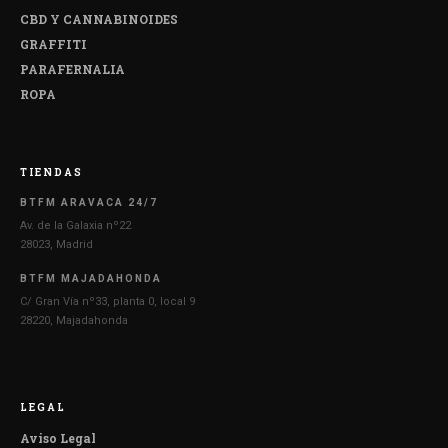
CBD Y CANNABINOIDES
GRAFFITI
PARAFERNALIA
ROPA
TIENDAS
BTFM ARAVACA 24/7
Av. de la Galaxia nº22
28023, Madrid
BTFM MAJADAHONDA
C/ Gran Vía nº33, planta 0, local 9
28220, Majadahonda
LEGAL
Aviso Legal