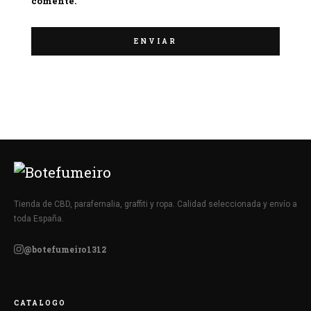
comente.
Tienda de CBD, parafernalia, graffiti y ropa. Calidad seleccionada y envío a
toda España.
@botefumeiro1312
CATALOGO