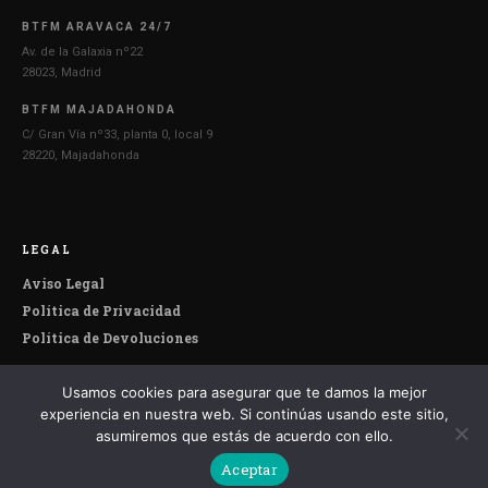
BTFM ARAVACA 24/7
Av. de la Galaxia nº22
28023, Madrid
BTFM MAJADAHONDA
C/ Gran Vía nº33, planta 0, local 9
28220, Majadahonda
LEGAL
Aviso Legal
Política de Privacidad
Política de Devoluciones
Usamos cookies para asegurar que te damos la mejor
© 2026 Botefumeiro. Todos los derechos reservados.
experiencia en nuestra web. Si continúas usando este sitio,
asumiremos que estás de acuerdo con ello.
Aceptar
Español