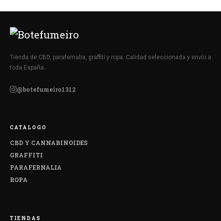
Tienda de CBD, parafernalia, graffiti y ropa. Calidad seleccionada y envío a
toda España.
@botefumeiro1312
CATALOGO
CBD Y CANNABINOIDES
GRAFFITI
PARAFERNALIA
ROPA
TIENDAS