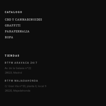
CATALOGO
CBD Y CANNABINOIDES
GRAFFITI
PARAFERNALIA
ROPA
TIENDAS
BTFM ARAVACA 24/7
Av. de la Galaxia nº22
28023, Madrid
BTFM MAJADAHONDA
C/ Gran Vía nº33, planta 0, local 9
28220, Majadahonda