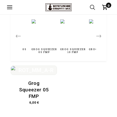
0
←
→
Grog
Squeezer 05
FMP
6,00
€