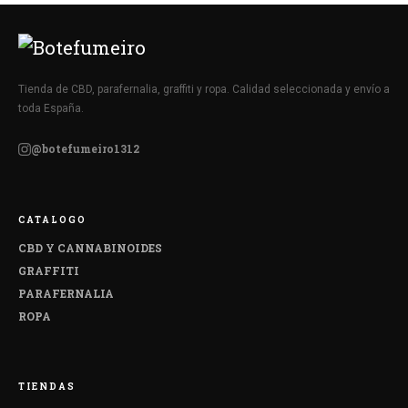
Tienda de CBD, parafernalia, graffiti y ropa. Calidad seleccionada y envío a
toda España.
@botefumeiro1312
CATALOGO
CBD Y CANNABINOIDES
GRAFFITI
PARAFERNALIA
ROPA
TIENDAS