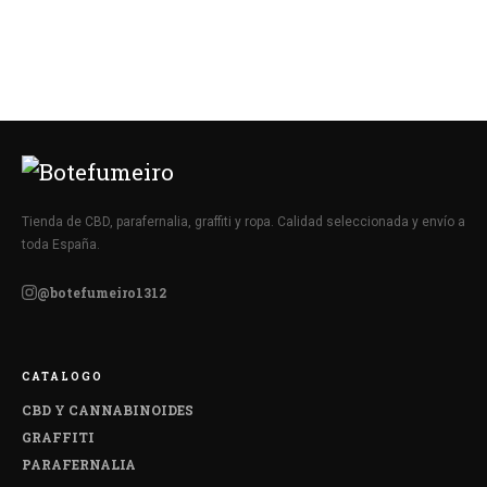
Tienda de CBD, parafernalia, graffiti y ropa. Calidad seleccionada y envío a
toda España.
@botefumeiro1312
CATALOGO
CBD Y CANNABINOIDES
GRAFFITI
PARAFERNALIA