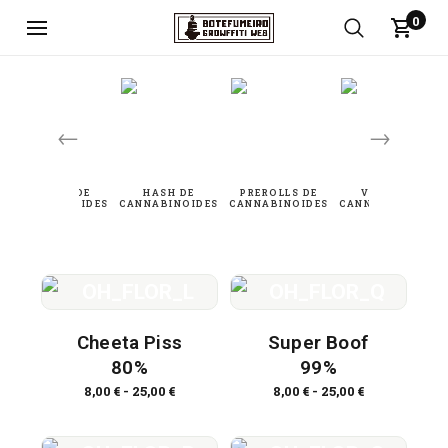
0
←
→
Cheeta Piss
Super Boof
80%
99%
8,00
€
-
25,00
€
8,00
€
-
25,00
€