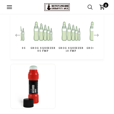
0
←
→