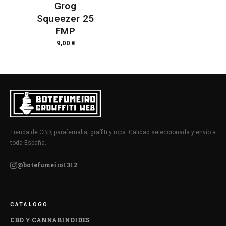
Grog
Squeezer 25
FMP
9,00
€
Tienda de CBD, parafernalia, graffiti y ropa. Calidad seleccionada y envío a
toda España.
@botefumeiro1312
CATALOGO
CBD Y CANNABINOIDES