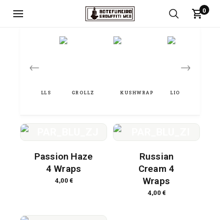
0
←
→
Passion Haze
Russian
4 Wraps
Cream 4
Wraps
4,00
€
4,00
€