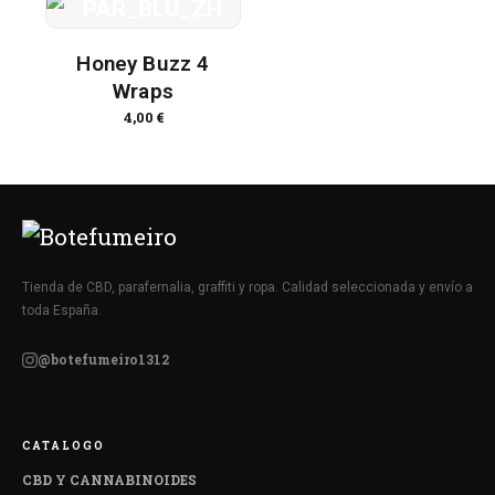
Honey Buzz 4
Wraps
4,00
€
Tienda de CBD, parafernalia, graffiti y ropa. Calidad seleccionada y envío a
toda España.
@botefumeiro1312
CATALOGO
CBD Y CANNABINOIDES