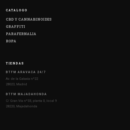
CATALOGO
CBD Y CANNABINOIDES
GRAFFITI
PARAFERNALIA
ROPA
TIENDAS
BTFM ARAVACA 24/7
Av. de la Galaxia nº22
28023, Madrid
BTFM MAJADAHONDA
C/ Gran Vía nº33, planta 0, local 9
28220, Majadahonda