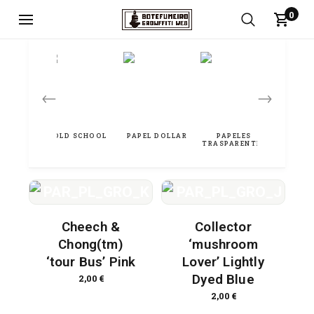
0
←
→
Cheech &
Collector
Chong(tm)
‘mushroom
‘tour Bus’ Pink
Lover’ Lightly
Dyed Blue
2,00
€
2,00
€